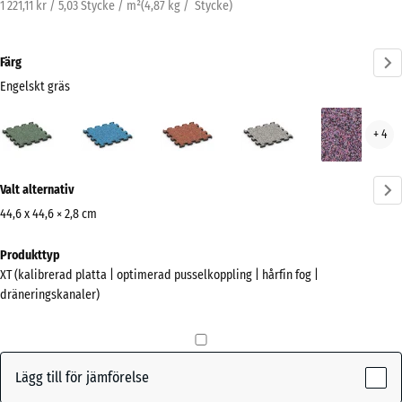
1 221,11 kr / 5,03 Stycke / m²
(
4,87
kg
/ Stycke)
Färg
Engelskt gräs
Engelskt
Atlantisk
Etna
Grå
Lave
+ 4
gräs
granit
(active)
Mer
Valt alternativ
information
om
44,6 x 44,6 × 2,8 cm
färgerna?
Mått
Produkttyp
för
Visa
XT (kalibrerad platta | optimerad pusselkoppling | hårfin fog |
frakt
färgpalett
dräneringskanaler)
485
Engelskt
x
(active)
gräs
485
x
Lägg till för jämförelse
28