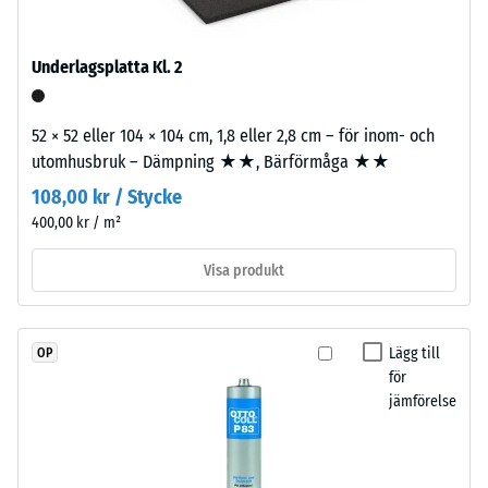
kg/m³
öppna
porstrukturen
ger
Underlagsplatta Kl. 2
en
vattengenomsläpplig
/ 5
52 × 52 eller 104 × 104 cm, 1,8 eller 2,8 cm – för inom- och
yta
utomhusbruk – Dämpning ★★, Bärförmåga ★★
med
bra
108,00 kr / Stycke
grepp.
400,00 kr / m²
Den
Bärlagret
skenbara
består
Visa produkt
densiteten
av
hos
ELT-
ett
granulat
Lägg till
OP
material
från
för
beskriver
återvunna
jämförelse
förhållandet
däck
mellan
med
dess
medelfin