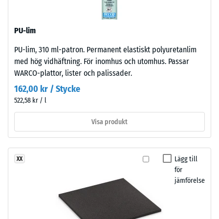
massa
kornstruktur
och
och
dess
PU-lim
standardpressad
totala
densitet.
PU-lim, 310 ml-patron. Permanent elastiskt polyuretanlim
volym,
med hög vidhäftning. För inomhus och utomhus. Passar
inklusive
Installation
WARCO-plattor, lister och palissader.
alla
–
porer,
162,00 kr / Stycke
Bearbetning
håligheter
522,58 kr / l
–
och
Montering
luftinklusioner.
Visa produkt
För
WARCO-
Pusselkopplingen
produkter
är
Lägg till
XX
ligger
för
utformad
detta
jämförelse
med
värde
rundade
vanligtvis
tänder
mellan
på