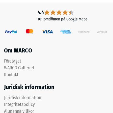
och
I
dess
ytterområden
4.4
rena
och
101 omdömen på Google Maps
materialvolym
fuktiga
utan
miljöer
att
kan
ta
vatten
hänsyn
rinna
Om WARCO
till
bort
håligheter.
med
Företaget
Den
lutningen
WARCO Galleriet
uttrycks
via
Kontakt
i
dessa
enheter
kanaler,
Juridisk information
som
och
g/cm³
på
Juridisk information
eller
vattengenomsläpplig
Integritetspolicy
kg/m³.
bärlag
Allmänna villkor
Som