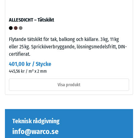
ovanpå,
från
kopplingen
1
håller
ALLESDICHT – Tätskikt
till
övre
5,
skiktet
där
på
Flytande tätskikt för tak, balkong och källare. 3 kg, 11 kg
varje
plats.
eller 25 kg. Spricköverbryggande, lösningsmedelsfritt, DIN-
skalevärde
Utan
certifierat.
motsvarar
fas
401,00 kr / Stycke
ett
uppstår
445,56 kr / m² x 2 mm
specifikt
endast
densitetsintervall.
en
Visa produkt
Till
knappt
exempel
synlig
motsvarar
hårfog.
skalevärde
2
Teknisk rådgivning
Struktur
en
info@warco.se
på
skenbar