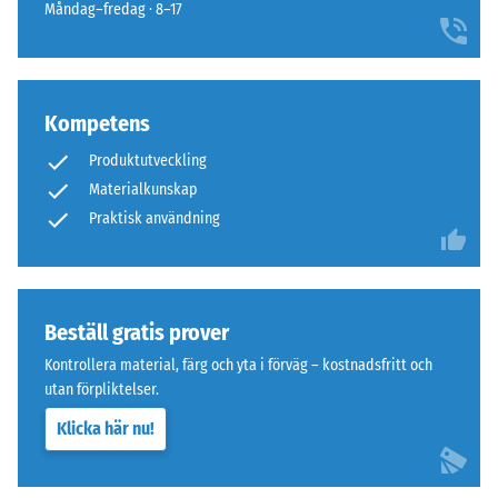
undersidan
densitet
Måndag–fredag · 8–17
mellan
780
och
840
Kompetens
kg/m³.
Undersidan
Produktutveckling
Den
är
Materialkunskap
fysiska
utformad
Praktisk användning
densiteten,
med
även
fyrkantiga
kallad
stödfötter
massdensitet,
ordnade
anger
Beställ gratis prover
diagonalt.
däremot
Mellan
Kontrollera material, färg och yta i förväg – kostnadsfritt och
förhållandet
stödföterna
utan förpliktelser.
mellan
löper
Klicka här nu!
ett
breda,
ämnes
grunda
massa
dräneringskanaler.