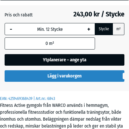
mm
Atlantisk
243,00 kr / Stycke
Pris och rabatt
Den valda måtten med
blå markering används
Etna
-
+
Stycke
m²
för behovsberäkningen
(om inte annat anges i
0
m²
produktinformationen).
Grå
granit
44,6
Ytplanerare – ange yta
x
44,6
Lavendel
Lägg i varukorgen
×
2,8
cm
Mörkgrå
EAN:
4251469368439
| Art.nr.:
6843
granit
Fitness Active gymgolv från WARCO används i hemmagym,
44,6
professionella fitnessstudior och funktionella träningsytor, både
x
inomhus och utomhus. Beläggningen dämpar nedslag från vikter
44,6
Rattan
och redskap, minskar belastningen på leder och ger en stabil yta
- 31,00 kr