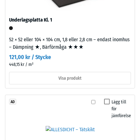
600
fyra
och
sidor.
1250
Underlagsplatta Kl. 1
Tandformen
kg/m³.
ger
För
stabil
52 × 52 eller 104 × 104 cm, 1,8 eller 2,8 cm – endast inomhus
att
förbindelse
– Dämpning ★, Bärförmåga ★★★
tydligt
och
121,00 kr / Stycke
visa
förhindrar
den
448,15 kr / m²
glidning.
skenbara
Plattan
Visa produkt
densiteten
fungerar
hos
som
en
ytterskikt
specifik
Lägg till
AD
i
för
produkt
lagerkomplex:
jämförelse
använder
flera
WARCO
skikt
en
läggs
skala