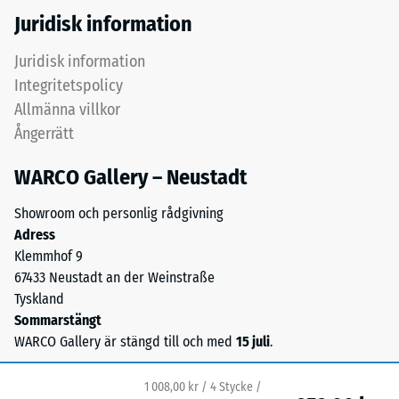
elasticitet,
Juridisk information
stötdämpning
och
/ 5
Juridisk information
god
Integritetspolicy
genomsläpplighet
Allmänna villkor
för
Ångerrätt
vatten.
Tryckhållfastheten
För
WARCO Gallery – Neustadt
hos
svarta
ett
och
Showroom och personlig rådgivning
material
antracitfärgade
Adress
beskriver
produkter
Klemmhof 9
dess
används
67433 Neustadt an der Weinstraße
motståndskraft
klart
Tyskland
mot
bindemedel.
Sommarstängt
lokal
WARCO Gallery är stängd till och med
15 juli
.
belastning.
Installation
Den
–
anger
1 008,00 kr / 4 Stycke /