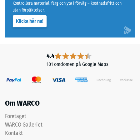
Kontrollera material, färg och yta i förväg – kostnadsfritt och
2
slitlagret
utan förpliktelser.
av
=
Klicka här nu!
fint
ca
granulat
0,75
ger
en
mm
tätare
4.4
kvarvarande
och
101 omdömen på Google Maps
inbuktning
halksäker
yta.
efter
Det
24
undre
timmars
lagret
Om WARCO
med
avlastning
grövre
Företaget
(BS
granulat
WARCO Galleriet
7188)
bidrar
Kontakt
till