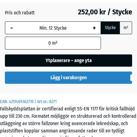
252,00 kr / Stycke
Pris och rabatt
Himmelsblå
+ 49,00 kr
-
+
Stycke
m²
Sandbeige
+ 54,00 kr
0
m²
Ytplanerare – ange yta
Skiffergrå
+ 49,00 kr
Lägg i varukorgen
Tegelröd
+ 4,00 kr
EAN:
4251469362710
| Art.nr.:
6271
Fallskyddsplattan är certifierad enligt SS-EN 1177 för kritisk fallhöjd
upp till 230 cm. Formatet möjliggör en strukturerad och kontrollerad
utläggning av större fallzoner kring avancerade lekredskap, och
plaststiften kopplar samman angränsande rader till en tydligt