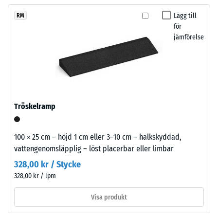
ännu
in
Skrymdensitet
valts
- skalvärde 1 =
diskret
Lägg till
RM
för
upp till 780
för
i
produktjämförelsen.
kg/m³
jämförelse
moderna
utemiljöer
Stöt-, vibrations-
och
och
strama
stegljudsdämpning
arkitektoniska
– Skalvärde 5 =
utmärkt dämpning
miljöer.
Tröskelramp
Halkskyddsklass
DS (EN 14041) -
Material
Skalvärde 3 =
100 × 25 cm – höjd 1 cm eller 3–10 cm – halkskyddad,
–
Friktionskoefficient
vattengenomsläpplig – löst placerbar eller limbar
Beståndsdelar
ca. 0,45
och
328,00 kr / Stycke
struktur
Nötningsbeständighet
328,00 kr / lpm
– Motstånd mot
abrasivt slitage –
Visa produkt
Skalevärde 4 =
Produkten
"utmärkt" (BS 7188)