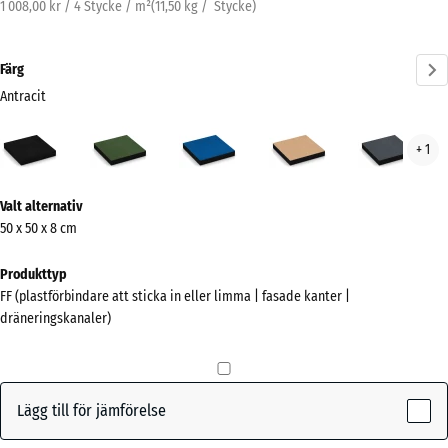
1 008,00 kr / 4 Stycke / m²
(
11,50
kg
/ Stycke)
Färg
Antracit
Antracit
Gräsgrön
Himmelsblå
Sandbeige
Skif
+ 1
(active)
Mer
Valt alternativ
information
50 x 50 x 8 cm
om
färgerna?
Produkttyp
FF (plastförbindare att sticka in eller limma | fasade kanter |
Visa
dräneringskanaler)
färgpalett
(active)
Antracit
Lägg till för jämförelse
Gräsgrön
+ 23,00 kr