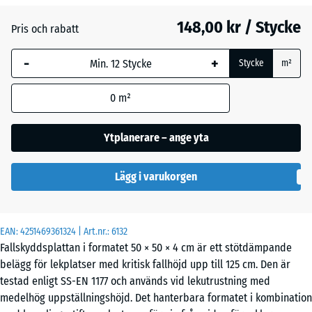
148,00 kr / Stycke
Pris och rabatt
Grafitgrå
+ 5,00 kr
-
+
Stycke
m²
Lindgrön
+ 5,00 kr
0
m²
Ytplanerare – ange yta
Lägg i varukorgen
EAN:
4251469361324
| Art.nr.:
6132
Fallskyddsplattan i formatet 50 × 50 × 4 cm är ett stötdämpande
belägg för lekplatser med kritisk fallhöjd upp till 125 cm. Den är
testad enligt SS-EN 1177 och används vid lekutrustning med
medelhög uppställningshöjd. Det hanterbara formatet i kombination