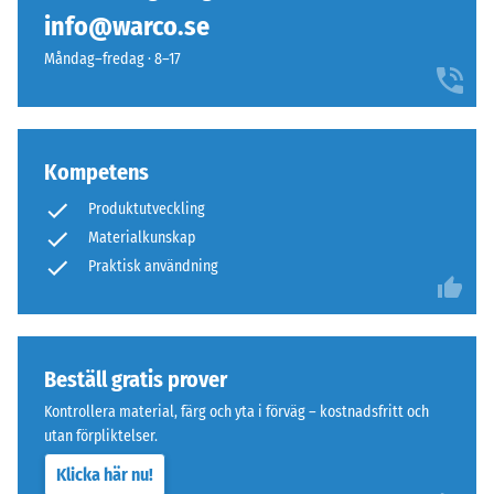
ännu
röd
Skrymdensitet
info@warco.se
valts
- skalvärde 1 =
ton
för
upp till 780
Måndag–fredag · 8–17
som
produktjämförelsen.
kg/m³
syns
väl
Stöt-, vibrations-
även
och
på
Kompetens
stegljudsdämpning
större
– Skalvärde 4 =
Produktutveckling
stark dämpning
ytor.
Materialkunskap
Halkskyddsklass
Praktisk användning
DS (EN 14041) -
Material
Skalvärde 3 =
–
Friktionskoefficient
Beståndsdelar
ca. 0,45
och
Beställ gratis prover
struktur
Nötningsbeständighet
Kontrollera material, färg och yta i förväg – kostnadsfritt och
– Motstånd mot
utan förpliktelser.
abrasivt slitage –
Skalevärde 4 =
Klicka här nu!
Gummigranulat
"utmärkt" (BS 7188)