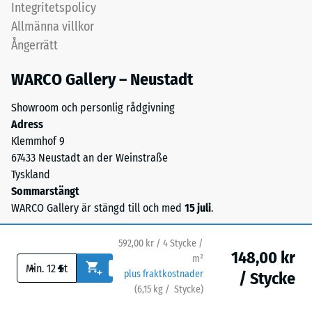
Integritetspolicy
2
Tyres.
Allmänna villkor
Granulatet
=
Ångerrätt
har
ca
kornstorlek
WARCO Gallery – Neustadt
0,75
0,8–
3,0
mm
Showroom och personlig rådgivning
mm
Adress
kvarvarande
och
Klemmhof 9
inbuktning
binds
67433 Neustadt an der Weinstraße
med
efter
Tyskland
polyuretanbindemedel.
Sommarstängt
24
I
WARCO Gallery är stängd till och med
15 juli
.
timmars
svarta
och
avlastning
592,00 kr / 4 Stycke /
antracitfärgade
148,00 kr
(BS
m²
-
+
utföranden
plus fraktkostnader
/ Stycke
7188)
används
(
6,15
kg
/ Stycke)
Trygga golv.
transparent