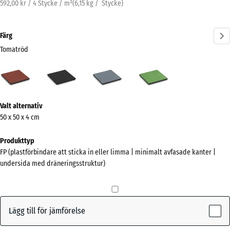
592,00 kr / 4 Stycke / m²
(
6,15
kg
/ Stycke)
Färg
Tomatröd
Tomatröd
Antracit
Grafitgrå
Lindgrön
(active)
Mer
Valt alternativ
information
50 x 50 x 4 cm
om
färgerna?
Produkttyp
FP (plastförbindare att sticka in eller limma | minimalt avfasade kanter |
Visa
undersida med dräneringsstruktur)
färgpalett
(active)
Tomatröd
Lägg till för jämförelse
Antracit