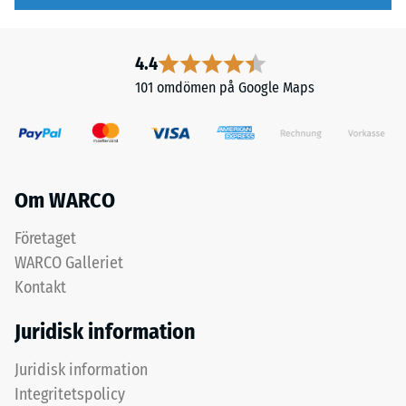
mörkare.
4.4
Material
/ 5
101 omdömen på Google Maps
–
Beståndsdelar
och
struktur
Den
Om WARCO
skenbara
Produkten
densiteten
består
Företaget
hos
av
WARCO Galleriet
ett
grovt
Kontakt
material
svart
beskriver
ELT-
Juridisk information
förhållandet
granulat
mellan
från
Juridisk information
dess
återvunna
Integritetspolicy
massa
däck,