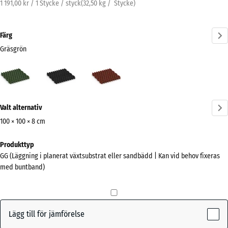
1 191,00 kr / 1 Stycke / styck
(
32,50
kg
/ Stycke)
Färg
Gräsgrön
Gräsgrön
Antracit
Tegelröd
(active)
Mer
Valt alternativ
information
om
100 × 100 × 8 cm
färgerna?
Mått
Produkttyp
för
Visa
GG (Läggning i planerat växtsubstrat eller sandbädd | Kan vid behov fixeras
frakt
färgpalett
med buntband)
1000
(active)
Gräsgrön
x
1000
x
Lägg till för jämförelse
80
Antracit
- 74,00 kr