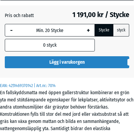
mm
1 191,00 kr / Stycke
Pris och rabatt
Den valda måtten med
Tegelröd
- 23,00 kr
blå markering används
-
+
Stycke
styck
för behovsberäkningen
(om inte annat anges i
0
styck
produktinformationen).
100
Lägg i varukorgen
×
100
× 8
EAN:
4251469370142
| Art.nr.:
7014
cm
En fallskyddsmatta med öppen gallerstruktur kombinerar en grön
yta med stötdämpande egenskaper för lekplatser, aktivitetsytor och
andra utomhusmiljöer där gräsytor behöver förstärkas.
100
Konstruktionen fylls till stor del med jord eller växtsubstrat så att
x
gräs kan växa genom mattan och bilda en sammanhängande,
100
- 449,00 kr
vatten­genomsläpplig yta. Samtidigt bidrar den elastiska
x 4