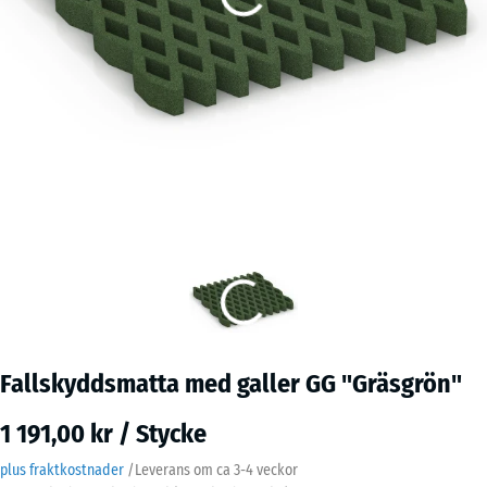
Fallskyddsmatta med galler GG "Gräsgrön"
1 191,00 kr / Stycke
plus fraktkostnader
/
Leverans om ca
3-4 veckor