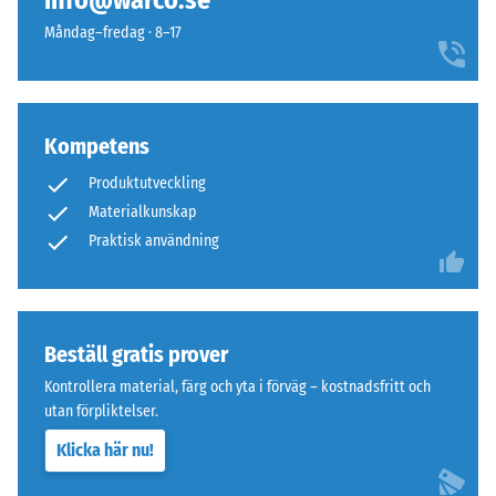
info@warco.se
valts
pigmenterat
Nötningsbeständighet
för
Måndag–fredag · 8–17
bindemedel.
– Motstånd mot
produktjämförelsen.
Färgen
abrasivt slitage –
upplevs
Skalevärde 4 =
som
"utmärkt" (BS 7188)
en
Kompetens
Frostbeständig
klar
Produktutveckling
Skrymdensitet
mellangrön
Materialkunskap
ton.
-
Praktisk användning
Ytbeläggningen
skalvärde
kan
2
med
tiden
=
Beställ gratis prover
nötas
780
ned
Kontrollera material, färg och yta i förväg – kostnadsfritt och
till
så
utan förpliktelser.
att
840
Klicka här nu!
färgen
kg/m³
blir