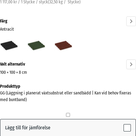
1 117,00 kr / 1 Stycke / styck
(
32,50
kg
/ Stycke)
Färg
Antracit
Antracit
Gräsgrön
Tegelröd
(active)
Mer
Valt alternativ
information
om
100 × 100 × 8 cm
färgerna?
Mått
Produkttyp
för
Visa
GG (Läggning i planerat växtsubstrat eller sandbädd | Kan vid behov fixeras
frakt
färgpalett
med buntband)
1000
(active)
Antracit
x
1000
x
Lägg till för jämförelse
80
Gräsgrön
+ 74,00 kr