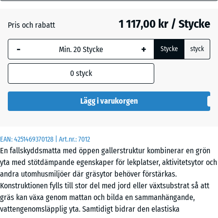
mm
1 117,00 kr / Stycke
Pris och rabatt
Den valda måtten med
Tegelröd
+ 51,00 kr
blå markering används
-
+
Stycke
styck
för behovsberäkningen
(om inte annat anges i
0
styck
produktinformationen).
100
Lägg i varukorgen
×
100
× 8
EAN:
4251469370128
| Art.nr.:
7012
cm
En fallskyddsmatta med öppen gallerstruktur kombinerar en grön
yta med stötdämpande egenskaper för lekplatser, aktivitetsytor och
andra utomhusmiljöer där gräsytor behöver förstärkas.
100
Konstruktionen fylls till stor del med jord eller växtsubstrat så att
x
gräs kan växa genom mattan och bilda en sammanhängande,
100
- 423,00 kr
vatten­genomsläpplig yta. Samtidigt bidrar den elastiska
x 4