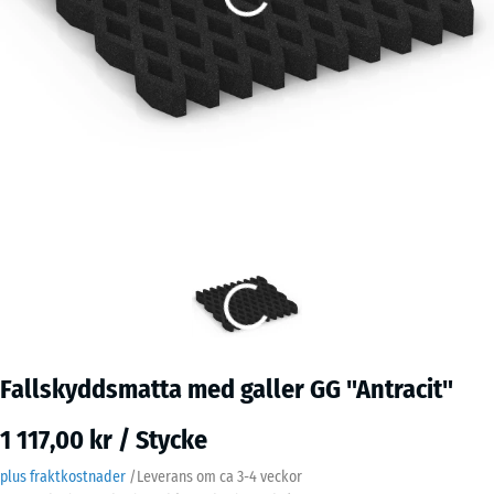
Fallskyddsmatta med galler GG "Antracit"
1 117,00 kr / Stycke
plus fraktkostnader
/
Leverans om ca
3-4 veckor