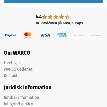
grovt
svart
ELT-
4.4
granulat
/ 5
101 omdömen på Google Maps
från
återvunna
däck,
bundet
Den
med
Om WARCO
skenbara
polyuretan.
densiteten
Den
Företaget
hos
öppna
WARCO Galleriet
ett
och
Kontakt
material
grova
beskriver
strukturen
Juridisk information
förhållandet
ger
mellan
en
Juridisk information
dess
halksäker
Integritetspolicy
massa
yta