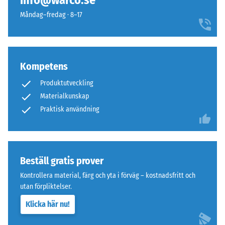
info@warco.se
valts
diskret
Nötningsbeständighet
för
Måndag–fredag · 8–17
i
– Motstånd mot
produktjämförelsen.
moderna
abrasivt slitage –
utemiljöer
Skalevärde 4 =
och
"utmärkt" (BS 7188)
strama
Kompetens
Frostbeständig
arkitektoniska
Produktutveckling
Skrymdensitet
miljöer.
Materialkunskap
-
Praktisk användning
Material
skalvärde
–
2
Beståndsdelar
=
och
Beställ gratis prover
struktur
780
Kontrollera material, färg och yta i förväg – kostnadsfritt och
till
utan förpliktelser.
Produkten
840
Klicka här nu!
består
kg/m³
av