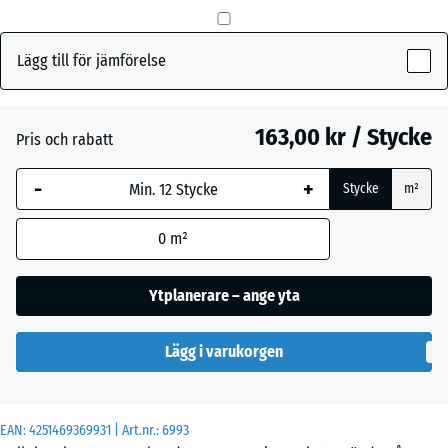
mm
Den valda måtten med
Lägg till för jämförelse
Gräsgrön
+ 7,00 kr
blå markering används
för behovsberäkningen
(om inte annat anges i
163,00 kr / Stycke
Pris och rabatt
Tegelröd
produktinformationen).
-
+
Stycke
m²
50
x
0
m²
50
x 3
cm
Ytplanerare – ange yta
|
0,25
Lägg i varukorgen
m²
EAN:
4251469369931
| Art.nr.:
6993
50