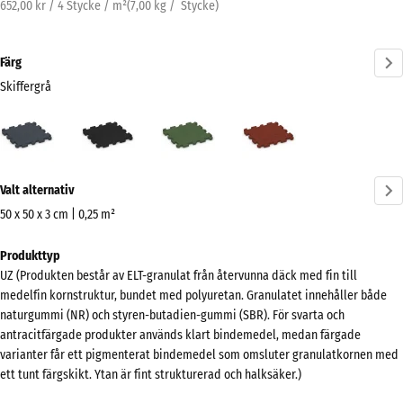
652,00 kr / 4 Stycke / m²
(
7,00
kg
/ Stycke)
Färg
Skiffergrå
Skiffergrå
Antracit
Gräsgrön
Tegelröd
(active)
Mer
Valt alternativ
information
om
50 x 50 x 3 cm | 0,25 m²
färgerna?
Mått
Produkttyp
för
Visa
UZ (Produkten består av ELT-granulat från återvunna däck med fin till
frakt
färgpalett
medelfin kornstruktur, bundet med polyuretan. Granulatet innehåller både
540
naturgummi (NR) och styren-butadien-gummi (SBR). För svarta och
(active)
Skiffergrå
x
antracitfärgade produkter används klart bindemedel, medan färgade
540
varianter får ett pigmenterat bindemedel som omsluter granulatkornen med
x
ett tunt färgskikt. Ytan är fint strukturerad och halksäker.)
30
Antracit
- 6,00 kr