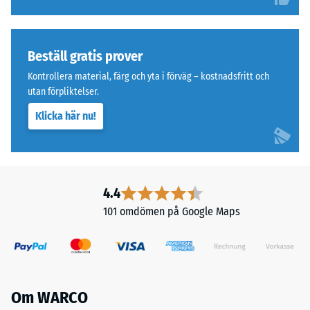
i
Tryckhållfasthet
två
skikt
-
och
Beställ gratis prover
Skalvärde
består
Kontrollera material, färg och yta i förväg – kostnadsfritt och
3
av
utan förpliktelser.
svart
=
Klicka här nu!
ELT-
ca
granulat
0,5
från
återvunna
mm
däck,
4.4
kvarvarande
bundet
101 omdömen på Google Maps
inbuktning
med
polyuretan.
efter
Det
24
övre
timmars
slitlagret
Om WARCO
av
avlastning