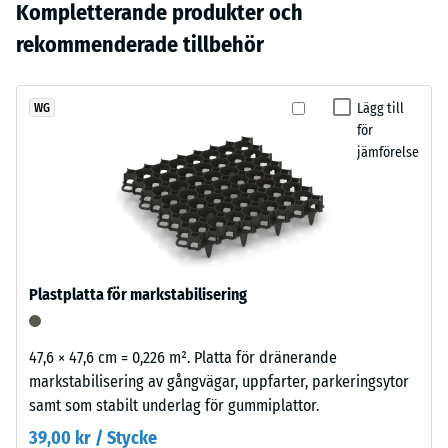
24 timmars
Ingen
Kompletterande produkter och
gummigranulat
vatten. Vid behov kan ytan rengöras med högtryckstvätt på måttligt
avlastning (BS
produkt
med
rekommenderade tillbehör
tryck utan att fogarna påverkas.
7188)
har
ett
ännu
skiffergrått
Skrymdensitet
valts
- skalvärde 3 =
pigmenterat
Lägg till
WG
för
840 till 900
för
bindemedel.
produktjämförelsen.
kg/m³
jämförelse
Färgen
ger
Stöt-, vibrations-
ett
och
mörkt
stegljudsdämpning
och
– Skalvärde 2 =
behaglig dämpning
svalt
Plastplatta för markstabilisering
grått
Halkskyddsklass
uttryck.
DS (EN 14041) -
På
Skalvärde 2 =
47,6 × 47,6 cm = 0,226 m². Platta för dränerande
denna
Friktionskoefficient
markstabilisering av gångvägar, uppfarter, parkeringsytor
mörka
ca. 0,38
samt som stabilt underlag för gummiplattor.
nyans
Nötningsbeständighet
39,00 kr / Stycke
är