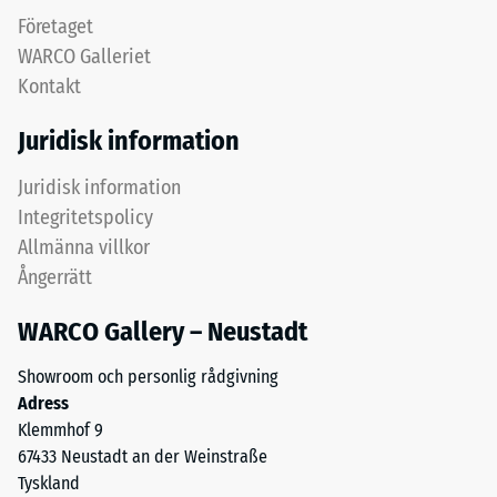
fint
(BS
Företaget
granulat
WARCO Galleriet
7188)
ger
Kontakt
en
tätare
Juridisk information
och
halksäker
/ 5
Juridisk information
yta.
Integritetspolicy
Det
Allmänna villkor
undre
Ångerrätt
lagret
Tryckhållfastheten
med
hos
WARCO Gallery – Neustadt
grövre
ett
granulat
Showroom och personlig rådgivning
material
bidrar
Adress
beskriver
till
Klemmhof 9
dess
elasticitet,
67433 Neustadt an der Weinstraße
motståndskraft
stötdämpning
Tyskland
mot
och