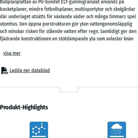
Bollplanplattan av PU-bundet ELT-gummigranulat används på
x
basketplaner, mindre fotbollsplaner, multisportytor och skolgårdar
50
där underlaget utsätts för växlande väder och många timmars spel
x 4
+ 60,00 kr
utomhus. Den öppna porstrukturen gör ytan vattengenomsläpplig
cm
och minskar risken för stående vatten efter regn. Samtidigt ger den
|
fjädrande konstruktionen en stötdämpande yta som avlastar knän
0,25
och fotleder vid spel. Plattorna kopplas samman med en integrerad
m²
visa mer
pusselkoppling som håller ytan jämn och stabil även på större
spelplaner.
Pusselkoppling för stabil läggning
Ladda ner datablad
Pusselkopplingen håller plattorna säkert samman utan lim eller
skruvar. Ytan kan läggas i halvförband eller schackmönster
beroende på planens utformning. Enskilda plattor kan lyftas och
bytas vid behov utan att hela ytan behöver demonteras.
Anpassningar längs kanter, målburar eller stängsel görs med
Produkt-Highlights
sticksåg eller cirkelsåg. Den täta passformen ger ett jämnt
fogmönster och ett enhetligt intryck över större ytor.
Vorteile
Läggning på fast underlag
Bollplanplattorna läggs på bärande och jämna underlag som