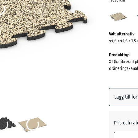
Travertin
Trave
(acti
Mer
Valt alternativ
information
44,6 x 44,6 x 1,8
om
färgerna?
Produkttyp
XT (kalibrerad p
Visa
dräneringskanal
färgpalett
Traverti
Lägg till fö
Atlantis
Pris och rab
Engelsk
gräs