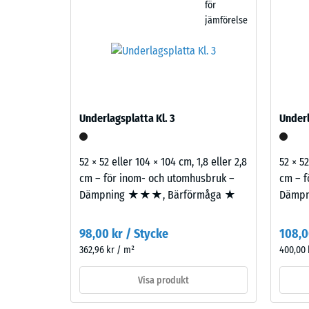
för
beige,
Vatteng
jämförelse
sand
och
Halksky
ljusbruna
Värmeis
toner
som
Frostbe
ger
Skrym
Underlagsplatta Kl. 3
Underl
ett
-
varmt
skalv
uttryck
52 × 52 eller 104 × 104 cm, 1,8 eller 2,8
52 × 52
inspirerat
2
cm – för inom- och utomhusbruk –
cm – f
av
Dämpning ★★★, Bärförmåga ★
Dämp
=
ljus
780
natursten.
98,00 kr / Stycke
108,0
till
362,96 kr / m²
400,00 
Material
840
–
Visa produkt
kg/m³
Beståndsdelar