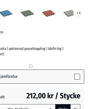
rtin
Atlantisk
Engelskt
Etna
Grå
+ 4
ve)
gräs
granit
 cm
latta | optimerad pusselkoppling | hårfin fog |
er)
(active)
n
r jämförelse
k
212,00 kr / Stycke
att
t