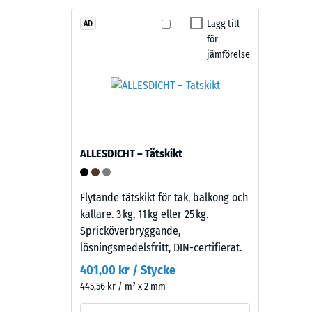
och
struktur
Lägg till
AD
för
2 / 5
jämförelse
Produkten
har
en
tvåskiktskonstruktion.
Slitlagret
Den
består
skenbar
ALLESDICHT – Tätskikt
av
densitet
cirka
hos
3,3
ett
Flytande tätskikt för tak, balkong och
mm
material
källare. 3 kg, 11 kg eller 25 kg.
tjockt
beskrive
Spricköverbryggande,
EPDM-
förhålla
lösningsmedelsfritt, DIN-certifierat.
granulat
mellan
401,00 kr / Stycke
av
dess
445,56 kr / m² x 2 mm
ny
massa
råvara,