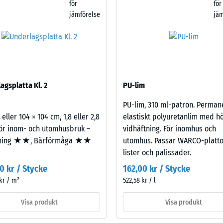
för
för
för
enomsläpplighet (EN 12616) – Skala 4 = Infiltration ca 600 mm/t (600 l/t/m²)
jämförelse
jäm
produktjämförelsen.
dd (EN 16165) – Skalvärde 4 = medelacceptansvinkel ca 16°, grupp R10
olering – Skalvärde 2 = Värmeledningsförmåga ca. 0,12 W/(m·K)
ständig
densitet
agsplatta Kl. 2
PU-lim
PU-lim, 310 ml-patron. Perman
ärde
 eller 104 × 104 cm, 1,8 eller 2,8
elastiskt polyuretanlim med h
ör inom- och utomhusbruk –
vidhäftning. För inomhus och
ning ★★, Bärförmåga ★★
utomhus. Passar WARCO-platto
lister och palissader.
0 kr / Stycke
162,00 kr / Stycke
kr / m²
522,58 kr / l
Visa produkt
Visa produkt