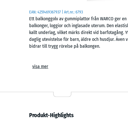
EAN:
4251469367937
| Art.nr.:
6793
Ett balkonggolv av gummiplattor från WARCO ger e
balkonger, loggior och inglasade uterum. Den elasti
kallt underlag, vilket märks direkt vid barfotagång. 
daglig utevistelse för barn, äldre och husdjur. Även v
bidrar till trygg rörelse på balkongen.
Enkel läggning
visa mer
Plattorna läggs flytande på ett jämnt underlag. Puss
en hårfog som knappt syns i den färdiga ytan. Kapnin
plattor kan bytas ut utan att hela ytan behöver påve
och undersidans dränerande struktur leder avrinninge
Ljuddämpning och boendekomfort
Produkt-Highlights
Den elastiska uppbyggnaden dämpar stegljud, möbelför
sig till underliggande lägenheter. Effekten märks särs