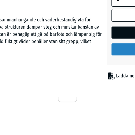
-
n sammanhängande och väderbeständig yta för
Etna
ska strukturen dämpar steg och minskar känslan av
Ytan är behaglig att gå på barfota och lämpar sig för
id fuktigt väder behåller ytan sitt grepp, vilket
Grå
granit
Lavende
elkopplingen håller plattorna på plats och skapar
Ladda ne
g görs med sticksåg eller cirkelsåg, och enstaka
rkas. Konstruktionen är genomsläpplig för vatten
Mörkgrå
n i fallriktningen.
granit
flyttning och rullbuller så att de inte fortplantar
R
kilt vid daglig användning, till exempel när stolar