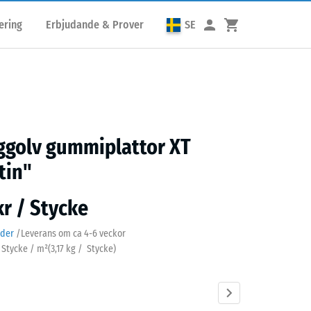
ering
Erbjudande & Prover
SE
ggolv gummiplattor XT
tin"
kr / Stycke
ader
/
Leverans om ca
4-6 veckor
3 Stycke / m²
(
3,17
kg
/ Stycke)