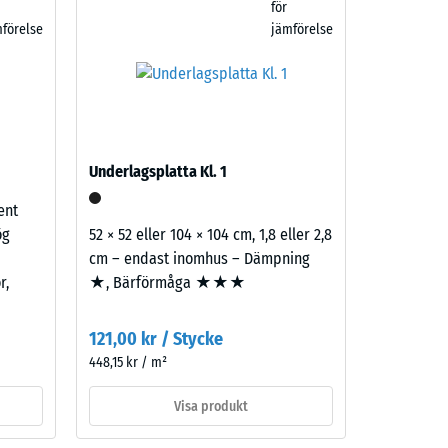
för
förelse
jämförelse
Underlagsplatta Kl. 1
ent
ög
52 × 52 eller 104 × 104 cm, 1,8 eller 2,8
cm – endast inomhus – Dämpning
r,
★, Bärförmåga ★★★
121,00 kr / Stycke
448,15 kr / m²
Visa produkt