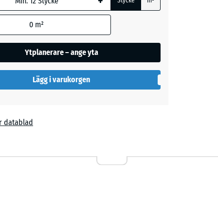
+
Stycke
m²
0
m²
Ytplanerare – ange yta
Lägg i varukorgen
l
r datablad
attan