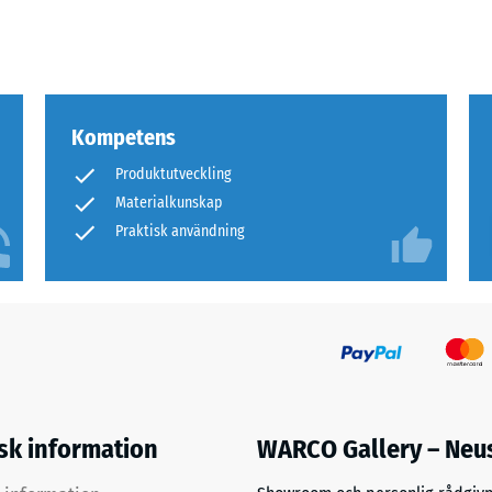
Kompetens
Produktutveckling
er
Materialkunskap
Praktisk användning
sioner.
er
s
isk information
WARCO Gallery – Neu