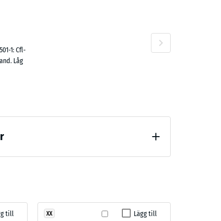
Terrakotta
01-1: Cfl-
rand. Låg
r
g till
Lägg till
XX
)