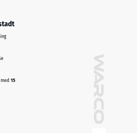
stadt
ing
ße
ch med
15