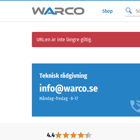
Shop
URL:en är inte längre giltig.
Teknisk rådgivning
info@warco.se
Måndag–fredag · 8–17
4.4