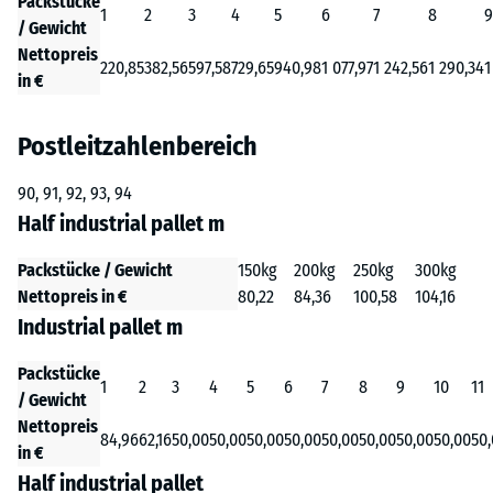
Packstücke
1
2
3
4
5
6
7
8
9
/ Gewicht
Nettopreis
220,85
382,56
597,58
729,65
940,98
1 077,97
1 242,56
1 290,34
1
in €
Postleitzahlenbereich
90, 91, 92, 93, 94
Half industrial pallet m
Packstücke / Gewicht
150kg
200kg
250kg
300kg
Nettopreis in €
80,22
84,36
100,58
104,16
Industrial pallet m
Packstücke
1
2
3
4
5
6
7
8
9
10
11
/ Gewicht
Nettopreis
84,96
62,16
50,00
50,00
50,00
50,00
50,00
50,00
50,00
50,00
50
in €
Half industrial pallet