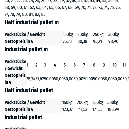
20, 21, 22, 23, 24, 25, 26, 27, 28, 29, 32, 50, 51, 52, 53, 54, 55, 56, 57,
58, 59, 60, 61, 62, 63, 64, 65, 66, 67, 68, 69, 70, 71, 72, 73, 74, 75, 76,
77, 78, 79, 80, 81, 82, 83
Half industrial pallet m
Packstücke / Gewicht
150kg
200kg
250kg
300kg
Nettopreis in €
76,23
80,38
95,21
98,90
Industrial pallet m
Packstücke
1
2
3
4
5
6
7
8
9
10
11
/ Gewicht
Nettopreis
78,34
51,62
50,00
50,00
50,00
50,00
50,00
50,00
50,00
50,00
50,
in €
Half industrial pallet
Packstücke / Gewicht
150kg
200kg
250kg
300kg
Nettopreis in €
123,37
141,52
171,33
188,99
Industrial pallet