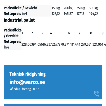
Packstücke / Gewicht
150kg
200kg
250kg
300kg
Nettopreis in €
127,72
145,87
177,18
194,72
Industrial pallet
Packstücke
1
2
3
4
5
6
7
8
9
/ Gewicht
Nettopreis
228,06
394,05
616,83
752,47
970,87
1 111,44
1 279,55
1 321,06
1 
in €
Teknisk rådgivning
info@warco.se
Måndag–fredag · 8–17