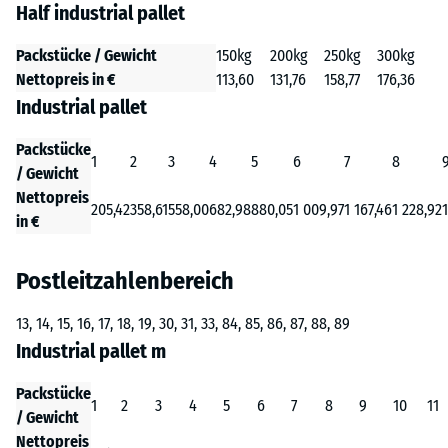
Half industrial pallet
Packstücke / Gewicht
150kg
200kg
250kg
300kg
Nettopreis in €
113,60
131,76
158,77
176,36
Industrial pallet
Packstücke
1
2
3
4
5
6
7
8
/ Gewicht
Nettopreis
205,42
358,61
558,00
682,98
880,05
1 009,97
1 167,46
1 228,92
in €
Postleitzahlenbereich
13, 14, 15, 16, 17, 18, 19, 30, 31, 33, 84, 85, 86, 87, 88, 89
Industrial pallet m
Packstücke
1
2
3
4
5
6
7
8
9
10
11
/ Gewicht
Nettopreis