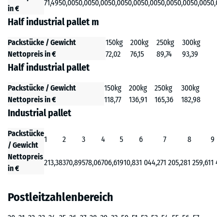
71,49
50,00
50,00
50,00
50,00
50,00
50,00
50,00
50,00
50,00
50,
in €
Half industrial pallet m
Packstücke / Gewicht
150kg
200kg
250kg
300kg
Nettopreis in €
72,02
76,15
89,74
93,39
Half industrial pallet
Packstücke / Gewicht
150kg
200kg
250kg
300kg
Nettopreis in €
118,77
136,91
165,36
182,98
Industrial pallet
Packstücke
1
2
3
4
5
6
7
8
9
/ Gewicht
Nettopreis
213,38
370,89
578,06
706,61
910,83
1 044,27
1 205,28
1 259,61
1 
in €
Postleitzahlenbereich